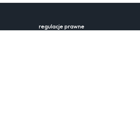
regulacje prawne
regulamin zakupów
zasady przetwarzania danych
osobowych
ustawienia cookies
pomoc
formularz kontaktowy
dane producenta