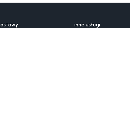
dostawy
inne usługi
nsportu
klub lojalnościowy
tawy
orsay aplikacja
kurierem
współpraca hurtowa
ostawy
 składania reklamacji
y