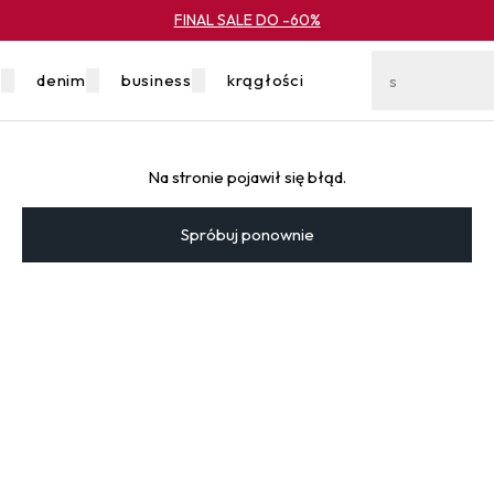
FINAL SALE DO -60%
a
denim
business
krągłości
wyprzedaż
Na stronie pojawił się błąd.
Spróbuj ponownie