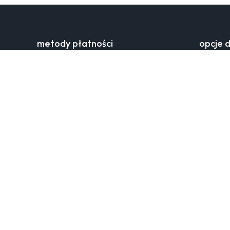
metody płatności
opcje 
płatności online przez PayU
cena tra
klarna
czas dos
blik
dostawa 
e-wallets apple pay a google pay
punkty d
za pobraniem
zwroty
procedura
kontakt
o orsa