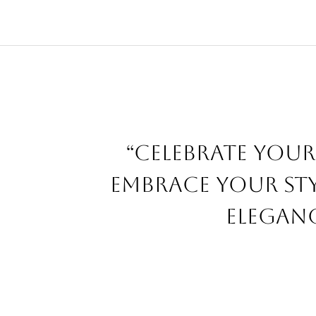
“Celebrate your
embrace your sty
eleganc