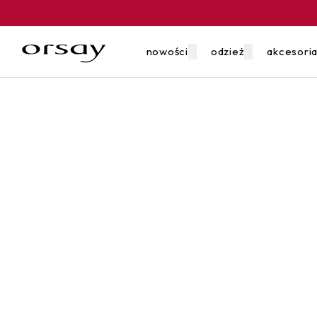
nowości
odzież
akcesori
bony