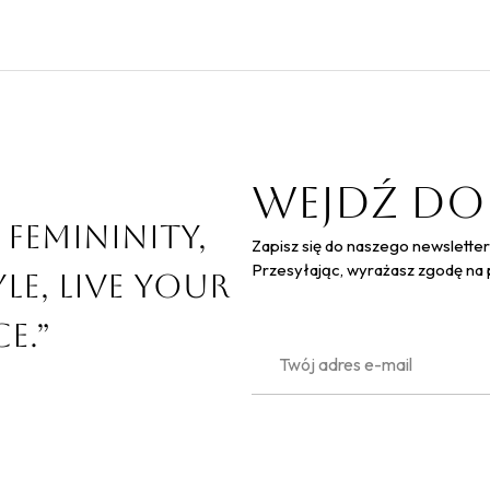
Wejdź do
 femininity,
Zapisz się do naszego newsletter
Przesyłając, wyrażasz zgodę na
le, live your
e.”